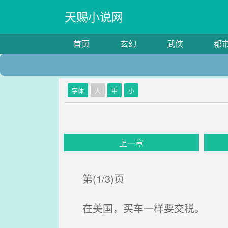
天赐小说网
首页
玄幻
武侠
都
字体
大
中
小
上一章
第(1/3)页
在美国，买车一样要交税。