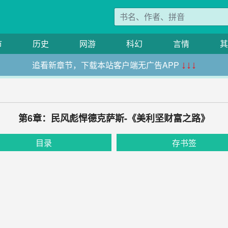
市
历史
网游
科幻
言情
其
追看新章节，下载本站客户端无广告APP
↓↓↓
第6章：民风彪悍德克萨斯-《美利坚财富之路》
目录
存书签