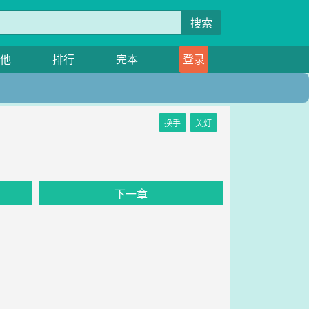
搜索
他
排行
完本
登录
换手
关灯
下一章