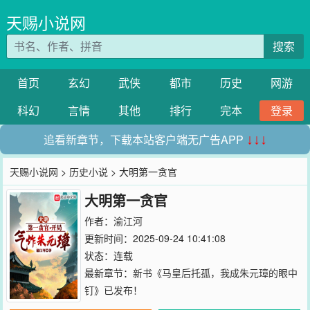
天赐小说网
搜索
首页
玄幻
武侠
都市
历史
网游
科幻
言情
其他
排行
完本
登录
追看新章节，下载本站客户端无广告APP
↓↓↓
天赐小说网
>
历史小说
> 大明第一贪官
大明第一贪官
作者：
渝江河
更新时间：2025-09-24 10:41:08
状态：连载
最新章节：
新书《马皇后托孤，我成朱元璋的眼中
钉》已发布！