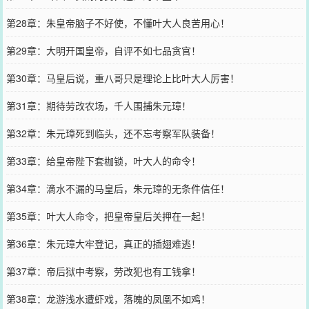
第28章：朱皇帝脑子不好使，不懂叶大人良苦用心！
第29章：大明开国皇帝，自评不如七品贪官！
第30章：马皇后说，重八哥只是理论上比叶大人厉害！
第31章：期待劳改农场，千人围捕朱元璋！
第32章：朱元璋死到临头，还不忘考察军队装备！
第33章：给皇帝陛下套枷锁，叶大人的命令！
第34章：滴水不漏的马皇后，朱元璋的无条件信任！
第35章：叶大人命令，把皇帝皇后关押在一起！
第36章：朱元璋大牢登记，真正的插翅难逃！
第37章：帝后狱中考察，劳改犯也有工钱拿！
第38章：龙游浅水遭虾戏，落魄的凤凰不如鸡！