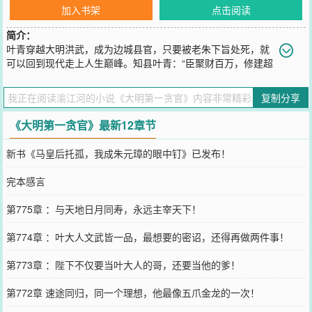
加入书架
点击阅读
简介：
叶青穿越大明洪武，成为边城县官，只要被老朱下旨处死，就
可以回到现代走上人生巅峰。知县叶青：“臣聚财百万，修建超
规格豪宅，以官身从商！”知府叶青：“臣私造甲胄十万，大炮一万！”
布政使叶青：“臣打造私人海军，已坐拥百艘铁甲巨舰，随时可以炮轰
复制分享
应天！”看着又一道升官圣旨，叶青人麻了：“朱重八，我都这样了你
还不杀？”......
《大明第一贪官》最新12章节
您要是觉得《
大明第一贪官
》还不错的话请不要忘记向您QQ群和微博
微信里的朋友推荐哦！
新书《马皇后托孤，我成朱元璋的眼中钉》已发布！
完本感言
第775章 ：与天地日月同寿，永远主宰天下！
第774章 ：叶大人文武皆一品，最想要的密诏，还得再做两件事！
第773章 ：陛下不仅要当叶大人的哥，还要当他的爹！
第772章 速途同归，同一个理想，他最像五爪金龙的一次！