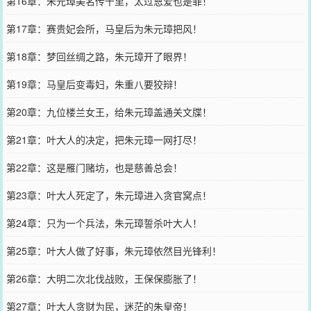
第16章：朱元璋美名传千里，太过恩爱也是罪！
第17章：赛贵妃会所，马皇后为朱元璋把风！
第18章：梦回丝绸之路，朱元璋开了眼界！
第19章：马皇后变毒妇，朱重八要狡辩！
第20章：九位楼兰女王，给朱元璋盖通关文牒！
第21章：叶大人的决定，把朱元璋一网打尽！
第22章：这是雁门赌坊，也是慈善总会！
第23章：叶大人死定了，朱元璋进入贪官窝点！
第24章：只为一个兵法，朱元璋誓杀叶大人！
第25章：叶大人做了好事，朱元璋依然目光锋利！
第26章：大明二次北伐战败，王保保膨胀了！
第27章：叶大人贪财为民，迷茫的朱皇帝！