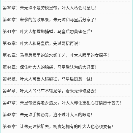
第39章：朱元璋不是劳模皇帝，叶大人私会马皇后！
第40章：奢侈的劳改早餐，朱元璋和马皇后分家了！
第41章：叶大人想螳螂捕蝉，马皇后想黄雀在后！
第42章：叶大人和马皇后，先过两招再说！
第43章：马皇后眼里的流水线工艺，叶大人眼里的女探子！
第44章：保住叶大人的脑袋，马皇后认为的大好事！
第45章：叶大人可当人镜魏征，马皇后愿意一试！
第46章：叶大人的马车不输龙辇，看朱元璋修路去！
第47章：朱皇帝逼得老乡造反，叶大人却让重犯心甘情愿干苦力！
第48章：朱元璋手捧沥青，逃不过叶大人的眼睛！
第49章：让朱元璋挖矿去，杨贵妃拥有的叶大人也必须要有！