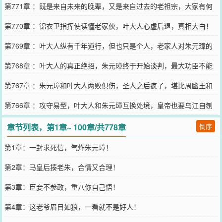
第771章 ：既是来自未来的晚辈，又是来自过去的老祖宗，大家有何
打算？
第770章 ：锦衣卫指挥使读懂老家伙，叶大人心虚后退，真相大白！
第769章 ：叶大人纵有千年道行，但也只是个人，老家人对朱元璋的
评价！
第768章 ：叶大人的真正绝招，朱元璋终于开始谈判，最大功臣不能
忘！
第767章 ：朱元璋和叶大人两败俱伤，圣人之后疯了，堪比周幽王和
褒姒！
第766章 ：攻守易型，叶大人和朱元璋互换处境，皇帝也要乌江自刎
了！
章节列表，第1章~ 100章/共778章
倒序
第1章：一封求死信，气炸朱元璋！
第2章：马皇后揍老朱，合情又合理！
第3章：臣妾不参政，重八你自己悟！
第4章：这老爷眉目如狼，一看就不是好人！