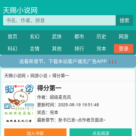
天赐小说网
搜索
首页
玄幻
武侠
都市
历史
网游
科幻
言情
其他
排行
完本
登录
追看新章节，下载本站客户端无广告APP
↓↓↓
天赐小说网
>
网游小说
> 得分第一
得分第一
作者：
超级麦克风
更新时间：2025-08-19 19:51:48
状态：完本
最新章节：
新书已发~点作者页面进~
加入书架
点击阅读