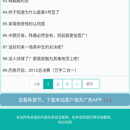
93.暗戳戳的狂
94.终于知道为什么能拿3号签了
95.来得很奇怪的认同感
96.中期交易，阵痛必然会有，但前路更加宽广！
97.说好的来一场高中生的对决呢？
98.没人持球了？那我就勉为其难地顶上吧！
99.历练开启，2012总决赛（万字二合一）
1/6
1
2
3
»
追看新章节，下载本站客户端无广告APP
↓↓↓
本站所有收录的内容均来自互联网，如有侵权我们将尽快删除。
网站地图