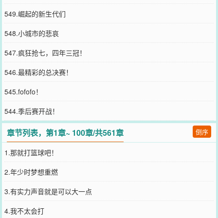
549.崛起的新生代们
548.小城市的悲哀
547.疯狂抢七，四年三冠！
546.最精彩的总决赛！
545.fofofo！
544.季后赛开战！
章节列表，第1章~ 100章/共561章
倒序
1.那就打篮球吧！
2.年少时梦想重燃
3.有实力声音就是可以大一点
4.我不太会打