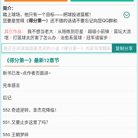
简介：
踏上球场，他只有一个目标——把球投进篮框！
您要是觉得《
得分第一
》还不错的话请不要忘记向您QQ群和
微博微信里的朋友推荐哦！
其它作品：
我不想当老大
/
从陪练到巨星
/
超级小前锋
/
篮坛大流
氓
/
打篮球太厉害了怎么办
/
治愈系篮球
/
冠军请留步
/
复制分享
《得分第一》最新12章节
新书已发~点作者页面进~
完本感言
后记
552.奇迹逆转，圣杰克降临！
551.又要止步这里了吗？
550.王朝梦碎