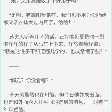
“娘，父亲真是收了个好弟子啊！”
“是啊，有高阳贤弟在，我们也不用为没能继
承父亲衣钵太过内疚了，哈哈！”
苏夫人听着儿子的话，正好瞧见夏景昀一副
懒洋洋的样子从马车上下来，佯怒着嗔怪道：
“就是这性子不知道哪儿学的，也忒惫懒了些！”
——
“解元？伱没看错？”
李天风虽然也在州衙，但今日他并未出面，
也是和外面众人几乎同时得到的消息，一时有些
难以置信。