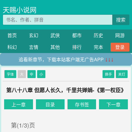
天赐小说网
搜索
首页
玄幻
武侠
都市
历史
网游
科幻
言情
其他
排行
完本
登录
追看新章节，下载本站客户端无广告APP
↓↓↓
字体
大
中
小
换手
关灯
第八十八章 但愿人长久，千里共婵娟-《第一权臣》
上一章
目录
存书签
下一章
第(1/3)页