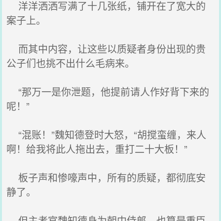
洋洋洒洒写满了十几张纸，铺开在了宽大的
案子上。
而其中内容，让这些以质疑者身份出现的贵
公子们也挑不出什么毛病来。
“那万一是你泄题，他提前请人作好背下来的
呢！”
“混账！”魏知德登时大怒，“胡搅蛮缠，来人
啊！给我将此人拖出去，重打二十大板！”
板子声和惨嚎声中，所有的质疑，都彻底安
静了。
但主考官魏知德身为朝中侍郎，也算是重臣