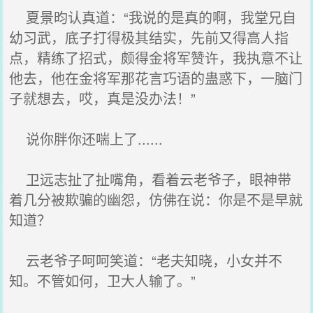
夏景昀认真道：“我说的是真的啊，我堂兄自
幼习武，底子打得极其结实，先前又得高人指
点，精练了招式，颇得金将军赞许，我执意不让
他去，他在金将军那花言巧语的蛊惑下，一脑门
子就想去，哎，真是没办法！”
说你胖你还喘上了......
卫远志扯了扯嘴角，看着云老爷子，眼神带
着几分被欺骗的幽怨，仿佛在说：你是不是早就
知道？
云老爷子呵呵笑道：“老夫知晓，小女并不
知。不管如何，卫大人输了。”