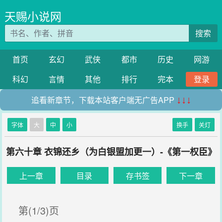
天赐小说网
搜索
首页
玄幻
武侠
都市
历史
网游
科幻
言情
其他
排行
完本
登录
追看新章节，下载本站客户端无广告APP
↓↓↓
字体
大
中
小
换手
关灯
第六十章 衣锦还乡（为白银盟加更一）-《第一权臣》
上一章
目录
存书签
下一章
第(1/3)页