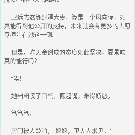
卫远志这等封疆大吏，算是一个风向标，如
果能得到他公开的支持，未来就会有更多的人愿
意押注在她这一侧。
但是，昨天金剑成的态度如此坚决，夏景昀
真的能行吗？
“唉！”
她幽幽叹了口气，撅起嘴，难得娇憨。
笃笃笃。
房门被人敲响，“娘娘，卫大人求见。”