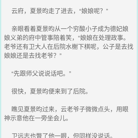
云府，夏景昀走了进去，“娘娘呢？”
亲眼看着夏景昀从一个穷酸小子成为德妃娘
娘义弟的府中管事陪着笑，“娘娘在处理政事。
老爷还有卫大人在后院水榭下棋呢，公子是去找
娘娘还是去找老爷？”
“先跟师父说说话吧。”
很快，夏景昀便来到了后院。
瞧见夏景昀过来，云老爷子微微点头，用眼
神示意他在一旁坐会儿。
卫远志也瞥了他一眼，但同样没说话。