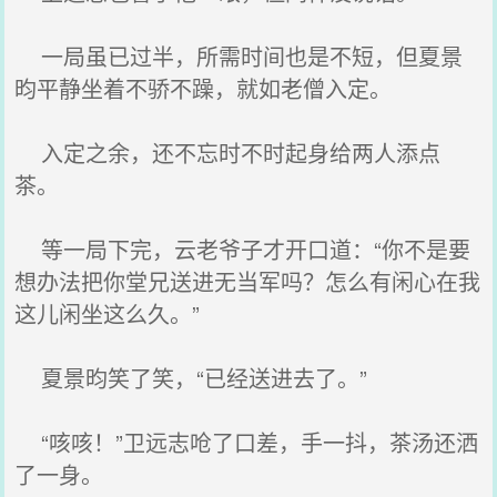
一局虽已过半，所需时间也是不短，但夏景
昀平静坐着不骄不躁，就如老僧入定。
入定之余，还不忘时不时起身给两人添点
茶。
等一局下完，云老爷子才开口道：“你不是要
想办法把你堂兄送进无当军吗？怎么有闲心在我
这儿闲坐这么久。”
夏景昀笑了笑，“已经送进去了。”
“咳咳！”卫远志呛了口差，手一抖，茶汤还洒
了一身。