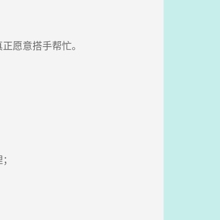
真正愿意搭手帮忙。
理；