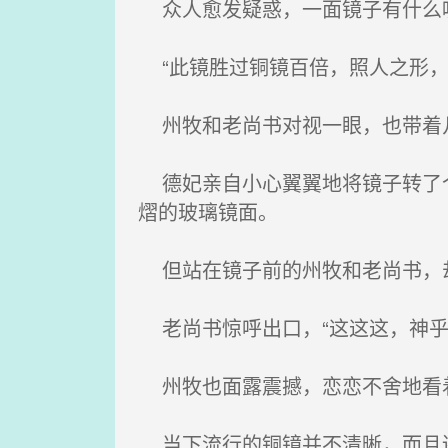
众人愈发疑惑，一面镜子有什么
“此镜胜过铜镜百倍，照人之形，
州牧和老尚书对视一眼，也带着
德妃亲自小心翼翼地将镜子转了个
熠的玻璃镜面。
但站在镜子前的州牧和老尚书，
老尚书惊呼出口，“这这这，神乎
州牧也面露震撼，恋恋不舍地看着
当下流行的铜镜并不清晰，而且