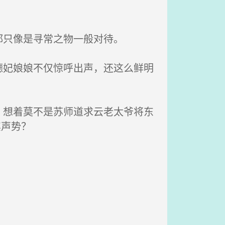
只像是寻常之物一般对待。
妃娘娘不仅惊呼出声，还这么鲜明
想着莫不是苏师道求云老太爷将东
其声势？