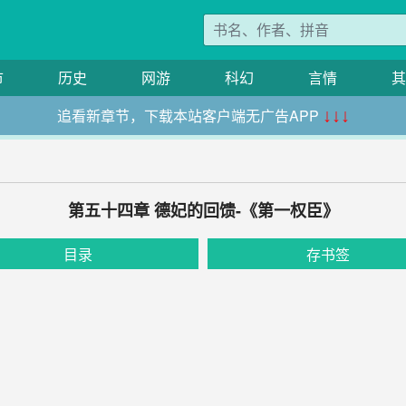
市
历史
网游
科幻
言情
其
追看新章节，下载本站客户端无广告APP
↓↓↓
第五十四章 德妃的回馈-《第一权臣》
目录
存书签