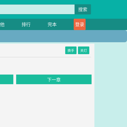
搜索
他
排行
完本
登录
换手
关灯
下一章