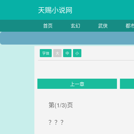
天赐小说网
首页
玄幻
武侠
都
字体
大
中
小
上一章
第(1/3)页
？？？