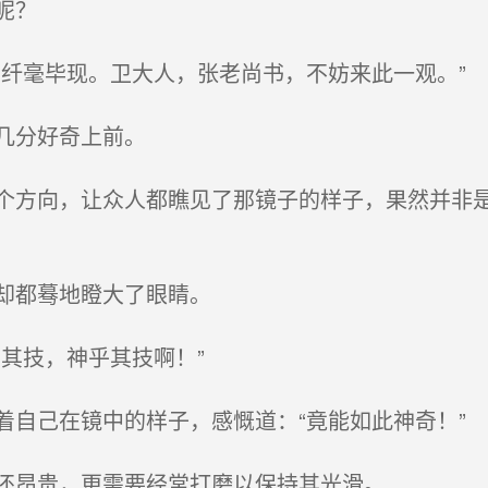
呢？
纤毫毕现。卫大人，张老尚书，不妨来此一观。”
几分好奇上前。
方向，让众人都瞧见了那镜子的样子，果然并非是
却都蓦地瞪大了眼睛。
其技，神乎其技啊！”
自己在镜中的样子，感慨道：“竟能如此神奇！”
还昂贵，更需要经常打磨以保持其光滑。