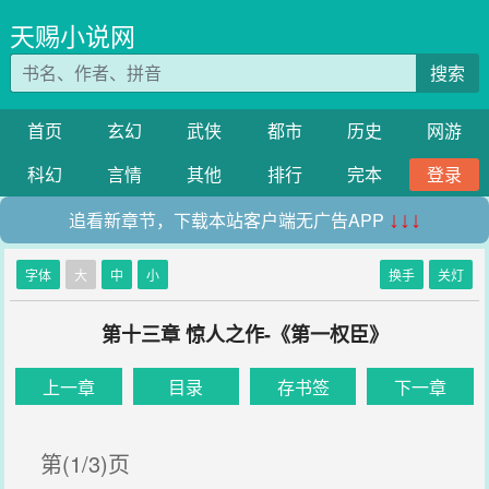
天赐小说网
搜索
首页
玄幻
武侠
都市
历史
网游
科幻
言情
其他
排行
完本
登录
追看新章节，下载本站客户端无广告APP
↓↓↓
字体
大
中
小
换手
关灯
第十三章 惊人之作-《第一权臣》
上一章
目录
存书签
下一章
第(1/3)页