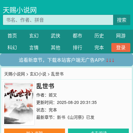
天赐小说网
搜索
首页
玄幻
武侠
都市
历史
网游
科幻
言情
其他
排行
完本
登录
追看新章节，下载本站客户端无广告APP
↓↓↓
天赐小说网
>
玄幻小说
> 乱世书
乱世书
作者：
姬叉
更新时间：2025-08-20 20:31:35
状态：完本
最新章节：
新书《山河祭》已发
加入书架
点击阅读