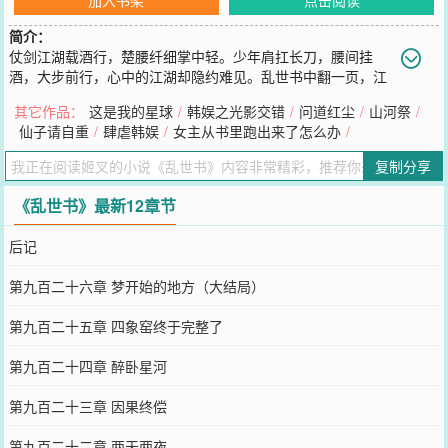
简介：
仗剑江湖载酒行，楚腰纤细掌中轻。少年肩扛长刀，腰间挂
酒，大步前行，心中的江湖却隐约难见。乱世书中翻一页，江
湖夜雨数十年。蓦然回首，已劈碎了人间。
其它作品：
这是我的星球
/
韩娱之光影交错
/
问道红尘
/
山河祭
/
您要是觉得《
乱世书
》还不错的话请不要忘记向您QQ群和微博微信里
仙子请自重
/
肆虐韩娱
/
女主从书里跑出来了怎么办
/
的朋友推荐哦！
复制分享
《乱世书》最新12章节
后记
第九百二十六章 梦开始的地方（大结局）
第九百二十五章 四象窑终于完整了
第九百二十四章 醉卧星河
第九百二十三章 因果终偿
第九百二十二章 两天两夜